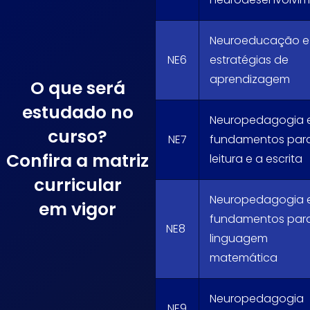
Neuroeducação e
NE6
estratégias de
aprendizagem
O que será
estudado no
Neuropedagogia 
curso?
NE7
fundamentos par
Confira a matriz
leitura e a escrita
curricular
Neuropedagogia 
em vigor
fundamentos par
NE8
linguagem
matemática
Neuropedagogia
NE9