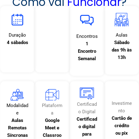
Como vai
Funcionar
?
Duração
Carga
Aulas
Encontros
4 sábados
Horária
Sábado
1
30 horas
das 9h às
Encontro
13h
Semanal
Investime
Certificad
Modalidad
Plataform
nto
o Digital
e
a
Cartão de
Certificad
Aulas
Google
crédito
o digital
Remotas
Meet e
ou
pix
para
Síncronas
Classroo