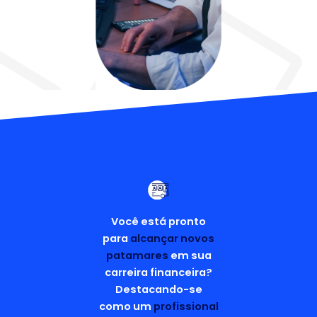
Você está pronto
para
alcançar novos
patamares
em sua
carreira financeira?
Destacando-se
como um
profissional