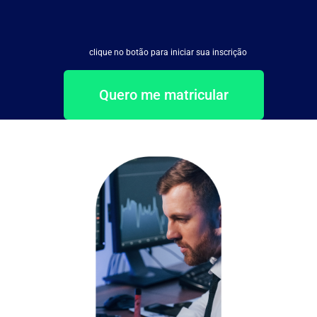
clique no botão para iniciar sua inscrição
Quero me matricular