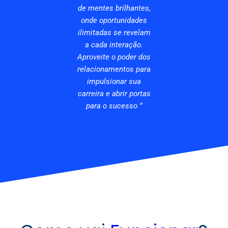
de mentes brilhantes,
onde oportunidades
ilimitadas se revelam
a cada interação.
Aproveite o poder dos
relacionamentos para
impulsionar sua
carreira e abrir portas
para o sucesso ”